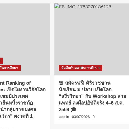
ง
บันการศึกษา
จัดอันดับสถาบันการศึกษา
nt Ranking of
🚨 สมัครฟรี! ศิริราชชวน
ies:เปิดโผงานวิจัยโลก
นักเรียน ม.ปลาย เปิดโลก
าแชมป์ประเทศ
“สรีรวิทยา” กับ Workshop สาย
ายืนหนึ่งราชภัฏ
แพทย์ ลงมือปฏิบัติจริง 4–6 ส.ค.
รีนำกลุ่มราชมงคล
2569 🎓
วัตร” ผงาดที่ 1
admin
03/07/2026
0