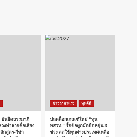
ข่าวล่ามาแรง
ทุนดีดี
 ยันยึดธรรมาภิ
ปลดล็อกเกณฑ์ใหม่ “ทุน
ลวงทำลายชื่อเสียง
พสวท.” รื้อข้อผูกมัดยืดหยุ่น 3
กสูตร-วีซ่า
ช่วง ลดใช้ทุนต่างประเทศเหลือ