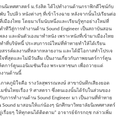
ด้านนิเทศศาสตร์ ม.รังสิต ได้ไปทำงานด้านกราฟิกดีไซน์กับ
บ ใบปลิว หนังต่างๆ ที่เข้าโรงฉาย หลังจากนั้นไปเรียนต่อ
เมืองไทย โดยมาเริ่มนับหนึ่งและเรียนรู้ทุกอย่างใหม่ที่
ทำทีวีสู่การทำงานด้าน Sound Engineer เป็นสถาบันสอน
ยเพลง และผันตัวเองมาทำหนัง เพราะหนังที่เข้ามาเมืองไทย
ี่บริษัทนี้ ประสบการณ์ใหม่ที่ท้าทายทำให้ได้เรียน
ร้างสรรค์ผลงานที่หลากหลายงาน และได้มีโอกาสทำโปรเจ
ใจที่สุดและไม่มีวันลืม เป็นงานเกี่ยวกับภาพยนตร์การ์ตูน
ลิตการ์ตูนแอนิเมชันเรื่อง พระมหาชนก เพื่อถวายแด่
งานด้านนี้
มภาคภูมิใจคือ รางวัลสุพรรณหงษ์ สาขาบันทึกเสียงยอด
มชั่นไทยเรื่อง 9 ศาสตรา ซึ่งตนเองนั้นได้รับในส่วนของ
ีกับการทำงานด้าน Sound Engineer มา เป็นงานที่ท้าทาย
น Sound มาสอนให้แก่น้องๆ นักศึกษาวิทยาลัยนิเทศศาสตร์
รื่อยๆ ให้ทุกคนได้ติดตาม” อาจารย์จักรกฤช กล่าวเพิ่ม