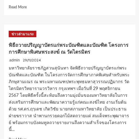
Read
Read More
more
about
สถาบันวิจัย
และ
ข่าวล่ามาแรง
พัฒนา
มทร.ธัญบุรี
พิธีถวายปริญญาบัตรแก่พระบัณฑิตและบัณฑิต โครงการ
จัด
การศึกษาพิเศษพระสงฆ์ ณ วัดไตรมิตร
งาน”การ
เผย
29/11/2024
admin
แพร่
มหาวิทยาลัยราชภัฏสวนสุนันทา จัดพิธีถวายปริญญาบัตรแก่พระ
ผล
บัณฑิตและบัณฑิต ในโครงการจัดการศึกษาภาคพิเศษสำหรับพระ
สำเร็จ
ภิกษุสามเณร ณ พระมหามณฑปพระพุทธมหาสุวรรณปฏิมากร วัด
และ
ไตรมิตรวิทยารามวรวิหาร กรุงเทพฯ เมื่อวันที่ 29 พฤศจิกายน
จับ
คู่
2567 โดยพิธีครั้งนี้สะท้อนถึงความมุ่งมั่นของมหาวิทยาลัยในการ
ธุรกิจ”
ส่งเสริมการศึกษาและพัฒนาความรู้แก่คณะสงฆ์ไทย งานเริ่มต้น
ยก
ด้วย รศ.ดร.ฤๅเดช เกิดวิชัย นายกสภามหาวิทยาลัย เป็นประธาน
ระดับ
ฝ่ายฆราวาส นำพานกรวยดอกไม้สดถวายแด่ สมเด็จพระพุฒาจาร
ผลิตภัณฑ์
ย์ พร้อมกราบบังคมทูลถวายรายงานถึงความสำเร็จของโครงการ
อาหาร
นี้...
แปรรูป
ด้วย
Read