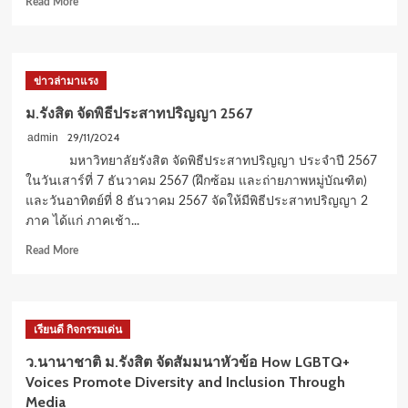
Read More
นวัตกรรม
more
about
พิธี
ถวาย
ข่าวล่ามาแรง
ปริญญา
บัตร
ม.รังสิต จัดพิธีประสาทปริญญา 2567
แก่
29/11/2024
admin
พระ
บัณฑิต
มหาวิทยาลัยรังสิต จัดพิธีประสาทปริญญา ประจำปี 2567
และ
ในวันเสาร์ที่ 7 ธันวาคม 2567 (ฝึกซ้อม และถ่ายภาพหมู่บัณฑิต)
บัณฑิต
และวันอาทิตย์ที่ 8 ธันวาคม 2567 จัดให้มีพิธีประสาทปริญญา 2
โครงการ
ภาค ได้แก่ ภาคเช้า...
การ
ศึกษา
Read
Read More
พิเศษ
more
พระ
about
สงฆ์
ม.รังสิต
ณ
จัด
เรียนดี กิจกรรมเด่น
วัด
พิธี
ไตรมิตร
ประสาท
ว.นานาชาติ ม.รังสิต จัดสัมมนาหัวข้อ How LGBTQ+
ปริญญา
Voices Promote Diversity and Inclusion Through
2567
Media