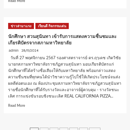
Read
Read More
more
about
ราช
มงคล
ข่าวล่ามาแรง
เรียนดี กิจกรรมเด่น
พระนคร
ร่วม
นักศึกษา สวนสุนันทา เข้ารับการแสดงความชื่นชมและ
กับ
เกียรติบัตรจากสภามหาวิทยาลัย
มูล
นิธิ
28/11/2024
admin
กาญ
วันที่ 27 พฤศจิกายน 2567 รองศาสตราจารย์ ดร.ฤๅเดช เกิดวิชัย
จน
นายกสภามหาวิทยาลัยราชภัฏสวนสุนันทา มอบเกียรติบัตรแก่
บารมี
นักศึกษาที่ได้สร้างชื่อเสียงให้กับมหาวิทยาลัย พร้อมกล่าวแสดง
คัด
ความชื่นชมที่ทุกคนได้นำวิชาความรู้ไปใช้ให้เกิดประโยชน์จนส่ง
กรอง
มะเร็ง
ผลดีต่อตนเอง ณ ห้องประชุมสภามหาวิทยาลัยราชภัฏสวนสุนันทา
เต้า
รายชื่อนักศึกษาที่ได้รับรางวัลและอาจารย์ผู้ควบคุม - รางวัลชนะ
นม
เลิศ การแข่งขันรอบชิงชนะเลิศ REAL CALIFORNIA PIZZA...
ฟรี
เฉลิมพระเกียรติ
Read
Read More
พระบาท
more
สมเด็จ
about
พระเจ้าอยู่หัว
นักศึกษา
72
สวนสุนันทา