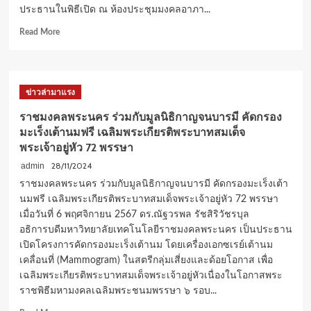
ให้
ประธานในพิธีเปิด ณ ห้องประชุมมงคลอาภา...
ไม่มี
Read
Read More
ข้อ
more
ผูกมัด
about
ราช
มงคล
ข่าวล่ามาแรง
พระนคร
จัด
ราชมงคลพระนคร ร่วมกับมูลนิธิกาญจนบารมี คัดกรอง
งาน
มะเร็งเต้านมฟรี เฉลิมพระเกียรติพระบาทสมเด็จ
นัด
พระเจ้าอยู่หัว 72 พรรษา
พบ
สถาน
28/11/2024
admin
ประกอบ
ราชมงคลพระนคร ร่วมกับมูลนิธิกาญจนบารมี คัดกรองมะเร็งเต้า
การ
นมฟรี เฉลิมพระเกียรติพระบาทสมเด็จพระเจ้าอยู่หัว 72 พรรษา
“RMUTP
เมื่อวันที่ 6 พฤศจิกายน 2567 ดร.ณัฐวรพล รัชสิริวัชรบุล
Job
Fair”
อธิการบดีมหาวิทยาลัยเทคโนโลยีราชมงคลพระนคร เป็นประธาน
ปี
เปิดโครงการคัดกรองมะเร็งเต้านม โดยเครื่องเอกซเรย์เต้านม
การ
เคลื่อนที่ (Mammogram) ในสตรีกลุ่มเสี่ยงและด้อยโอกาส เพื่อ
ศึกษา
เฉลิมพระเกียรติพระบาทสมเด็จพระเจ้าอยู่หัวเนื่องในโอกาสพระ
2567
ราชพิธีมหามงคลเฉลิมพระชนมพรรษา ๖ รอบ...