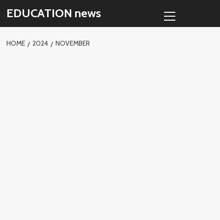
Skip
Primary
EDUCATION news
to
Menu
content
HOME
2024
NOVEMBER