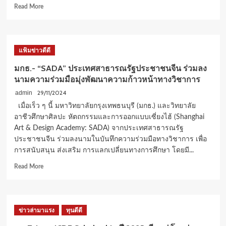
Read
Read More
more
about
คณะ
แพทยศาสตร์
แฟ้มข่าวดีดี
มกธ.
จัด
มกธ.- “SADA” ประเทศสาธารณรัฐประชาชนจีน ร่วมลง
งาน
นามความร่วมมือมุ่งพัฒนาความก้าวหน้าทางวิชาการ
“MD
Open
29/11/2024
admin
House
เมื่อเร็ว ๆ นี้ มหาวิทยาลัยกรุงเทพธนบุรี (มกธ.) และวิทยาลัย
2025”
อาชีวศึกษาศิลปะ หัตถกรรมและการออกแบบเซี่ยงไฮ้ (Shanghai
มุ่ง
Art & Design Academy: SADA) จากประเทศสาธารณรัฐ
พัฒนา
ประชาชนจีน ร่วมลงนามในบันทึกความร่วมมือทางวิชาการ เพื่อ
แพทย์
ให้
การสนับสนุน ส่งเสริม การแลกเปลี่ยนทางการศึกษา โดยมี...
พร้อม
Read
Read More
อย่าง
more
สมบูรณ์
about
เต็ม
มกธ.-
ศักยภาพ
“SADA”
ข่าวล่ามาแรง
ทุนดีดี
ประเทศ
สาธารณรัฐ