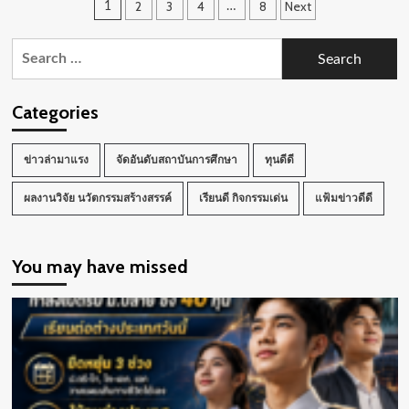
Posts
2
3
4
8
Next
1
…
พรรษา
เข้า
รับ
pagination
การ
Search
แสดง
for:
ความ
ชื่นชม
Categories
และ
เกียรติ
บัตร
ข่าวล่ามาแรง
จัดอันดับสถาบันการศึกษา
ทุนดีดี
จาก
สภา
ผลงานวิจัย นวัตกรรมสร้างสรรค์
มหาวิทยาลัย
เรียนดี กิจกรรมเด่น
แฟ้มข่าวดีดี
You may have missed