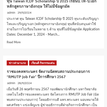
ทุน Taiwan ICDF Scholarship ปี 2025 เรียนป.โท-ป.เอก
ประชาชน
หลักสูตรภาษาอังกฤษ ให้ไม่มีข้อผูกมัด
จีน
ร่วม
29/11/2024
admin
ลง
ประกาศ ทุน Taiwan ICDF Scholarship ปี 2025 ทุนระดับปริญญา
นาม
โทและปริญญาเอก (หลักสูตรภาษาอังกฤษ) ทุนที่สนับสนุนค่าใช้
ความ
จ่ายในการไปเรียนในหลาย ๆ ด้าน ทุนที่ไม่มีข้อผูกมัด Application
ร่วม
Dates: December 1, 2024 - March...
มือ
มุ่ง
Read
Read More
พัฒนา
more
ความ
about
ก้าวหน้า
ทุน
ทาง
Taiwan
วิชาการ
ข่าวล่ามาแรง
เรียนดี กิจกรรมเด่น
ICDF
Scholarship
ราชมงคลพระนคร จัดงานนัดพบสถานประกอบการ
ปี
“RMUTP Job Fair” ปีการศึกษา 2567
2025
เรียน
28/11/2024
admin
ป.โท-
เมื่อวันที่ 26 พฤศจิกายน 2567 กองพัฒนานักศึกษา มหาวิทยาลัย
ป.เอก
เทคโนโลยีราชมงคลพระนคร จัดโครงการ RMUTP Job Fair (นัด
หลักสูตร
พบสถานประกอบการ) โดยอธิการบดี มทร.พระนคร มอบหมายให้
ภาษา
ผศ.ศรัทธา แข่งเพ็ญแข ผู้ช่วยอธิการบดีฝ่ายกิจการนักศึกษา เป็น
อังกฤษ