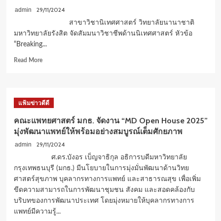
29/11/2024
admin
สาขาวิชานิเทศศาสตร์ วิทยาลัยนานาชาติ
มหาวิทยาลัยรังสิต จัดสัมมนาวิชาชีพด้านนิเทศศาสตร์ หัวข้อ
“Breaking...
Read
Read More
more
about
ว.นานาชาติ
ม.รังสิต
แฟ้มข่าวดีดี
จัด
สัมมนา
คณะแพทยศาสตร์ มกธ. จัดงาน “MD Open House 2025”
หัวข้อ
มุ่งพัฒนาแพทย์ให้พร้อมอย่างสมบูรณ์เต็มศักยภาพ
How
LGBTQ+
29/11/2024
admin
Voices
ศ.ดร.บังอร เบ็ญจาธิกุล อธิการบดีมหาวิทยาลัย
Promote
กรุงเทพธนบุรี (มกธ.) มีนโยบายในการมุ่งมั่นพัฒนาด้านวิทย
Diversity
ศาสตร์สุขภาพ บุคลากรทางการแพทย์ และสาธารณสุข เพื่อเพิ่ม
and
ขีดความสามารถในการพัฒนาชุมชน สังคม และสอดคล้องกับ
Inclusion
Through
บริบทของการพัฒนาประเทศ โดยมุ่งหมายให้บุคลากรทางการ
Media
แพทย์มีความรู้...